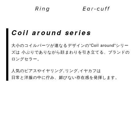
Coil around series
大小のコイルパーツが連なるデザインの”Coil around”シリー
ズは 小ぶりでありながら顔まわりを引き立てる、ブランドの
ロングセラー。
人気のピアスやイヤリング,リング,イヤカフは
日常と洋服の中に佇み、媚びない存在感を発揮します。
＞
＞
＞
＞
＞
＞
＞
＞
＞
＞
＞
＞
＞
＞
＞
＞