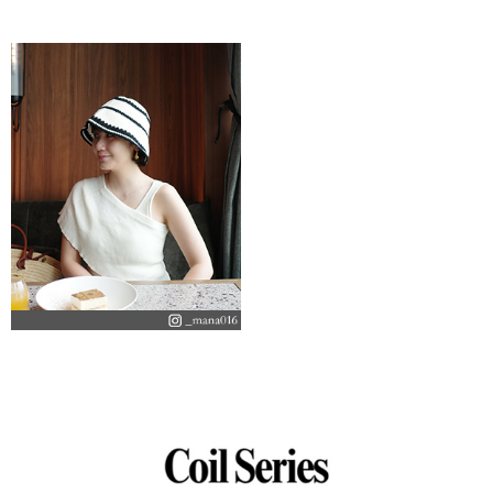
＞
＞
＞
＞