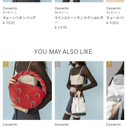
Casselini
Casselini
Casselini
キャセリーニ
キャセリーニ
キャセリーニ
チェーンリボンバッグ
ラインストーンサンカクショルダ
チュールリボ
ー
¥
7,920
¥
9,350
¥
6,930
YOU MAY ALSO LIKE
1
2
3
Casselini
Casselini
Casselini