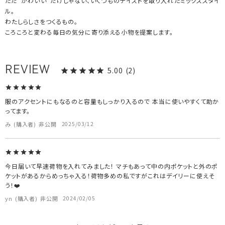
ただ"かわいい"だけじゃない、いくつものテイストを取り入れたミックススタイ
ル。
わたしらしさをつくるもの。
ころころと変わる毎日の気分に寄り添える小物を提案します。
5.00
2
服のアクセントにもなるのと容量もしっかり入るので 本当に使いやすくて助か
ってます。
み
購入者
非公開
2025/03/12
今日届いて早速荷物を入れてみました！ マチもあって中の内ポケットと外のポ
ケットがあるからめっちゃ入る！荷物多めの私ですがこれはデイリーに使えそ
う！❤️
yn
購入者
非公開
2024/02/05