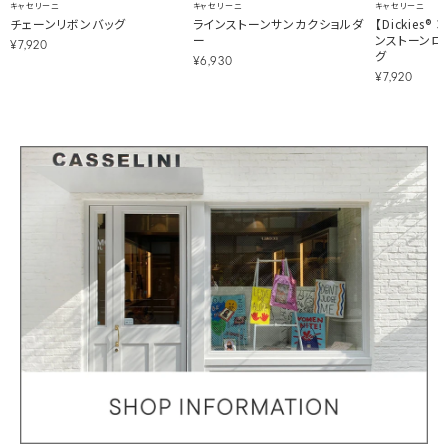
キャセリーニ
キャセリーニ
キャセリーニ
チェーンリボンバッグ
ラインストーンサンカクショルダ
【Dickies® 
ー
ンストーンロ
¥7,920
グ
¥6,930
¥7,920