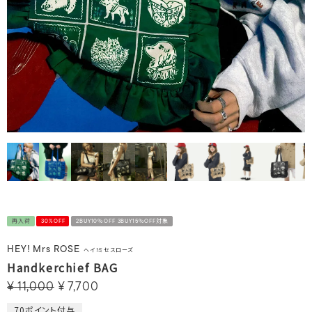
再入荷
30%OFF
2BUY10％OFF 3BUY15％OFF対象
HEY! Mrs ROSE
ヘイ！ミセスローズ
Handkerchief BAG
¥
11,000
¥
7,700
70
ポイント付与