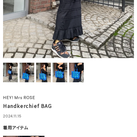
HEY! Mrs ROSE
Handkerchief BAG
2024.11.15
着用アイテム