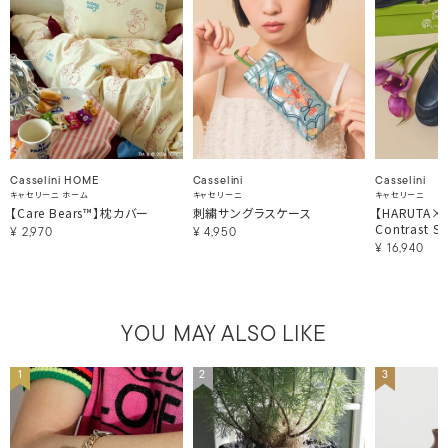
Casselini HOME
Casselini
Casselini
キャセリーニ ホーム
キャセリーニ
キャセリーニ
【Care Bears™】枕カバー
刺繍サングラスケース
【HARUTA×Ca
Contrast St
¥
2,970
¥
4,950
¥
16,940
YOU MAY ALSO LIKE
1
2
3