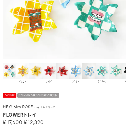
ﾚｯﾄﾞ
ｲｴﾛｰ
ﾌﾞﾙｰ
ｸﾞﾘｰﾝ
ﾌﾞ
30%OFF
2BUY10％OFF 3BUY15％OFF対象
HEY! Mrs ROSE
ヘイ！ミセスローズ
FLOWERトレイ
¥
17,600
¥
12,320