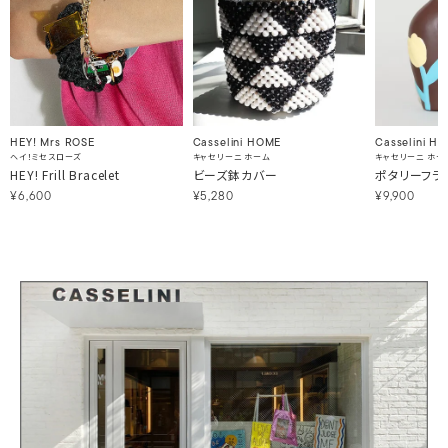
HEY! Mrs ROSE
Casselini HOME
Casselini H
ヘイ！ミセスローズ
キャセリーニ ホーム
キャセリーニ ホー
HEY! Frill Bracelet
ビーズ鉢カバー
ポタリーフラ
¥6,600
¥5,280
¥9,900