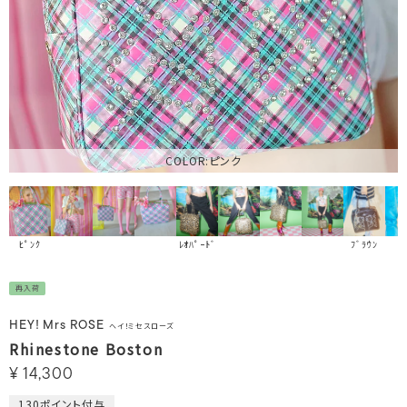
COLOR:ピンク
ﾋﾟﾝｸ
ﾌﾞﾗｳﾝ
ﾚｵﾊﾟｰﾄﾞ
再入荷
HEY! Mrs ROSE
ヘイ！ミセスローズ
Rhinestone Boston
¥
14,300
130
ポイント付与