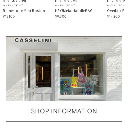
HEY! Mrs ROSE
HEY! Mrs ROSE
HEY! Mrs RO
ヘイ！ミセスローズ
ヘイ！ミセスローズ
ヘイ！ミセスローズ
Rhinestone Mini Boston
HEY!MetalHandleBAG
Overlap Bo
¥12,100
¥9,900
¥14,300