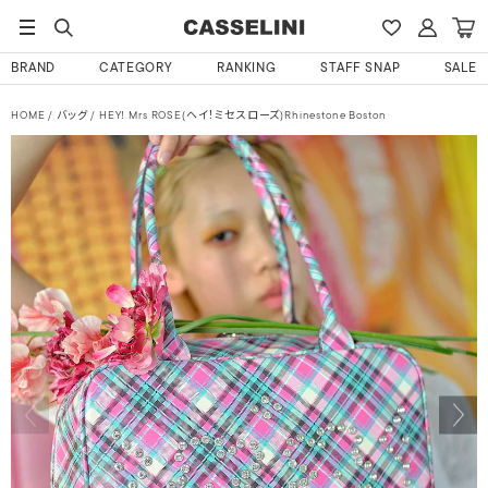
BRAND
CATEGORY
RANKING
STAFF SNAP
SALE
HOME
バッグ
HEY! Mrs ROSE(ヘイ！ミセスローズ)Rhinestone Boston