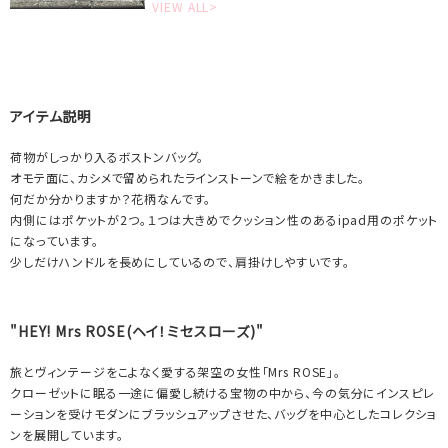
VIEW ALL>
アイテム説明
荷物がしっかり入るボストンバッグ。
オモテ面に、カシメで留められたラインストーンで絵をかきました。
何だか分かりますか？花柄なんです。
内側にはポケットが2つ。１つは大きめでクッション性のあるipad用のポケット
になっています。
少しだけハンドルを長めにしているので、肩掛けしやすいです。
"HEY! Mrs ROSE(ヘイ！ミセスローズ)"
旅とヴィンテージをこよなく愛する架空の女性「Mrs ROSE」。
クローゼットに眠る一途に偏愛し続ける宝物の中から、今の気分にインスピレ
ーションを受けモダンにブラッシュアップさせた、バッグを中心としたコレクショ
ンを展開しています。