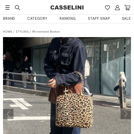
BRAND
CATEGORY
RANKING
STAFF SNAP
SALE
HOME
STYLING
Rhinestone Boston