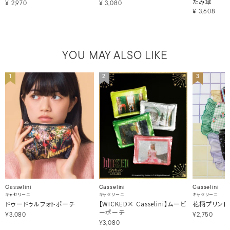
たみ傘
¥
2,970
¥
3,080
¥
3,608
YOU MAY ALSO LIKE
1
2
3
Casselini
Casselini
Casselini
キャセリーニ
キャセリーニ
キャセリーニ
ドゥードゥルフォトポーチ
【WICKED× Casselini】ムービ
花柄プリント
ーポーチ
¥3,080
¥2,750
¥3,080