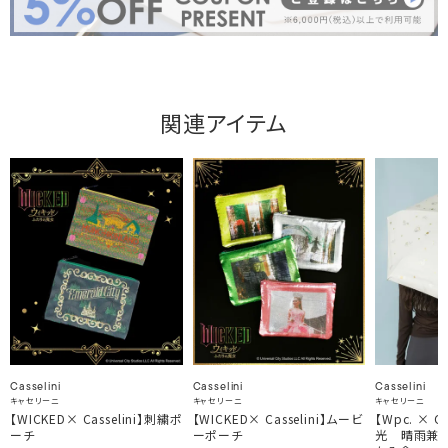
関連アイテム
Casselini
Casselini
Casselini
キャセリーニ
キャセリーニ
キャセリーニ
【WICKED× Casselini】刺繍ポ
【WICKED× Casselini】ムービ
【Wpc. × C
ーチ
ーポーチ
光 晴雨兼用