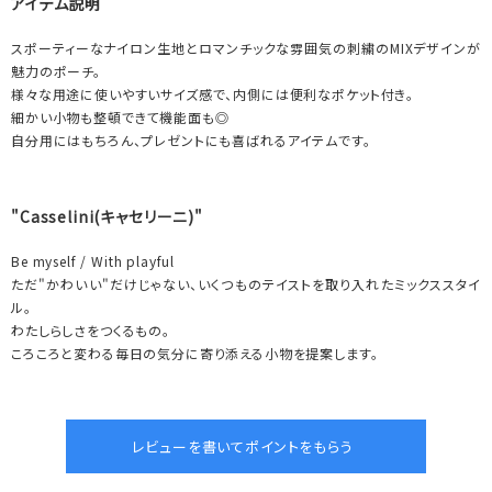
アイテム説明
スポーティーなナイロン生地とロマンチックな雰囲気の刺繍のMIXデザインが
魅力のポーチ。
様々な用途に使いやすいサイズ感で、内側には便利なポケット付き。
細かい小物も整頓できて機能面も◎
自分用にはもちろん、プレゼントにも喜ばれるアイテムです。
"Casselini(キャセリーニ)"
Be myself / With playful
ただ"かわいい"だけじゃない、いくつものテイストを取り入れたミックススタイ
ル。
わたしらしさをつくるもの。
ころころと変わる毎日の気分に寄り添える小物を提案します。