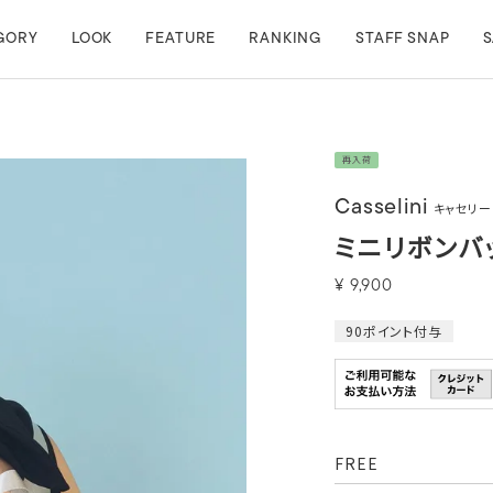
GORY
LOOK
FEATURE
RANKING
STAFF SNAP
S
再入荷
Casselini
キャセリー
ミニリボンバ
¥
9,900
90
ポイント付与
FREE