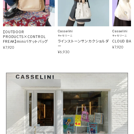
【OUTDOOR
Casselini
Casselini
PRODUCTS×CONTROL
キャセリーニ
キャセリーニ
ラインストーンサンカクショルダ
CLOUD BA
FREAK】miniバケットバッグ
ー
¥7,920
¥7,920
¥6,930