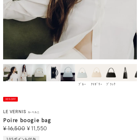
ﾌﾞﾙｰ
ｱｲﾎﾞﾘｰ
ﾌﾞﾗｯｸ
30%OFF
LE VERNIS
ル・ベルニ
Poire boogie bag
¥
16,500
¥
11,550
105
ポイント付与