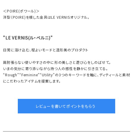
＜POIRE(ポワール)＞
洋梨（POIRE)を模した金具はLE VERNISオリジナル。
"LE VERNIS(ル・ベルニ)"
日常に溶け込む、程よいモードと造形美のプロダクト
肩肘張らない使いやすさの中に形の美しさと遊び心をしのばせて。
いまの気分に寄り添いながら持つ人の感性を静かに引き立てる。
“Rough”“Feminine”“Utility”の3つのキーワードを軸に、ディティールと素材
にこだわったアイテムを提案します。