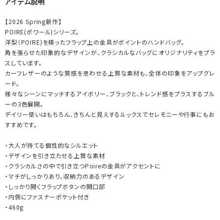
アイテム説明
【2026 Spring新作】
POIRE(ポワール)シリーズ。
洋梨（POIRE)を模ったフラップ上の金具がポイントのハンドバッグ。
角を張らせた印象的なデザインが、クラシカルなバッグにオリジナリティをプラ
スしています。
カーフレザーのような質感を思わせる上質な素材も、全体の印象をアップグレ
ード。
様々なシーンにマッチするアイボリー、ブラックと、トレンド感をプラスするブル
ーの3色展開。
デイリー使いはもちろん、きちんと見えするルックスでセレモニーや行事にもお
すすめです。
・大人が持てる個性的なシルエット
・デザインを引き立たせる上質な素材
・クラシカルさの中で引き立つPoireの金具がアクセントに
・マチがしっかりあり、収納力のあるデザイン
・しっかり開くフラップボタンの開口部
・内側にファスナーポケット付き
・460g