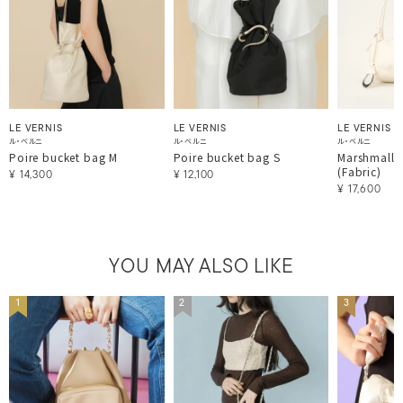
LE VERNIS
LE VERNIS
LE VERNIS
ル・ベルニ
ル・ベルニ
ル・ベルニ
Poire bucket bag M
Poire bucket bag S
Marshmallo
(Fabric)
¥
14,300
¥
12,100
¥
17,600
YOU MAY ALSO LIKE
1
2
3