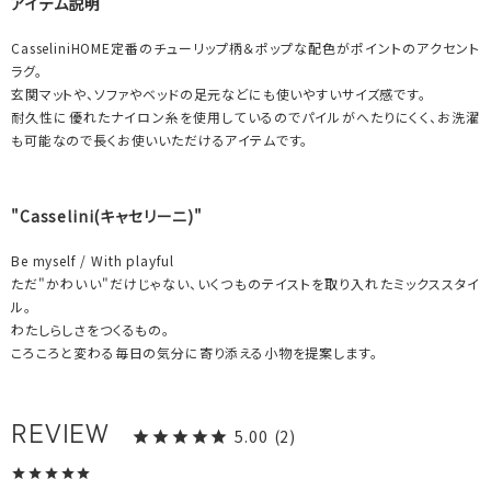
アイテム説明
CasseliniHOME定番のチューリップ柄＆ポップな配色がポイントのアクセント
ラグ。
玄関マットや、ソファやベッドの足元などにも使いやすいサイズ感です。
耐久性に優れたナイロン糸を使用しているのでパイルがへたりにくく、お洗濯
も可能なので長くお使いいただけるアイテムです。
"Casselini(キャセリーニ)"
Be myself / With playful
ただ"かわいい"だけじゃない、いくつものテイストを取り入れたミックススタイ
ル。
わたしらしさをつくるもの。
ころころと変わる毎日の気分に寄り添える小物を提案します。
5.00
2