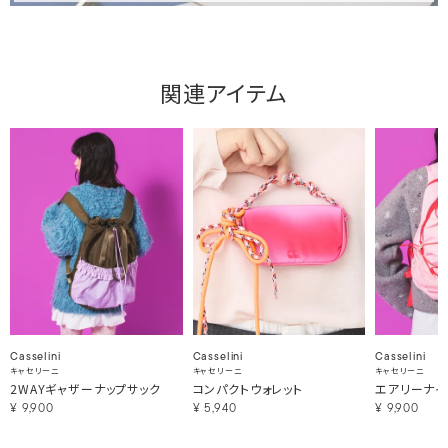
関連アイテム
Casselini
Casselini
Casselini
キャセリーニ
キャセリーニ
キャセリーニ
2WAYギャザーナップサック
コンパクトウォレット
エアリーナイ
¥
9,900
¥
5,940
¥
9,900