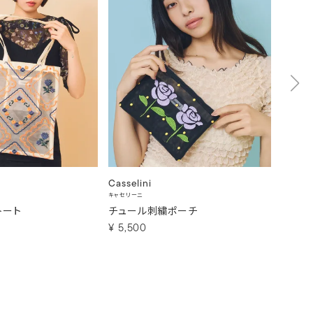
Casselini
Cassel
キャセリーニ
キャセリー
トート
チュール刺繍ポーチ
コラー
¥
5,500
¥
6,6