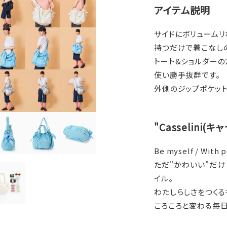
アイテム説明
サイドにボリュームリ
持つだけで着こなし
トート&ショルダーの
使い勝手抜群です。
外側のジップポケッ
"Casselini(
Be myself / With p
ただ"かわいい"だけ
イル。
わたしらしさをつくる
ころころと変わる毎