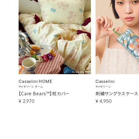
Casselini HOME
Casselini
キャセリーニ ホーム
キャセリーニ
【Care Bears™】枕カバー
刺繍サングラスケース
¥
2,970
¥
4,950