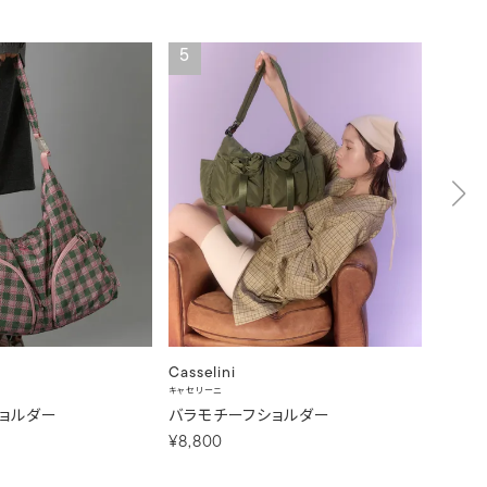
5
6
Casselini
Cassel
キャセリーニ
キャセリー
ショルダー
バラモチーフショルダー
2WAY 
¥8,800
¥11,55