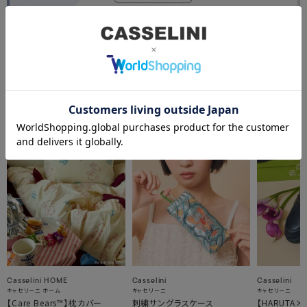
関連アイテム
Casselini HOME
Casselini
Casselini
キャセリーニ ホーム
キャセリーニ
キャセリーニ
【Care Bears™】枕カバー
刺繍サングラスケース
【HARUTA×Ca