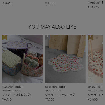
Contrast St
¥
3,465
¥
4,950
¥
16,940
YOU MAY ALSO LIKE
1
2
3
Casselini HOME
Casselini HOME
Casselini H
キャセリーニ ホーム
キャセリーニ ホーム
キャセリーニ ホー
ジャガード収納バッグS
ジャガードフラワーラグ
ジャガードラ
¥6,930
¥7,700
¥6,600