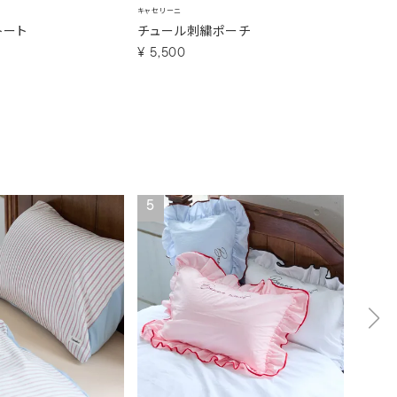
キャセリーニ
キャセリー
トート
チュール刺繍ポーチ
コラー
¥
5,500
¥
6,6
5
6