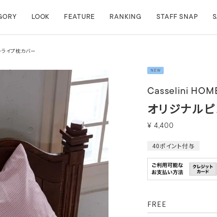
GORY
LOOK
FEATURE
RANKING
STAFF SNAP
S
ンストライプ枕カバー
NEW
Casselini HOM
オリジナルピ
¥
4,400
40
ポイント付与
FREE