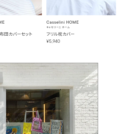
OME
Casselini HOME
Casse
キャセリーニ ホーム
キャセリー
プ布団カバーセット
フリル枕カバー
ボーダ
¥5,940
¥13,9