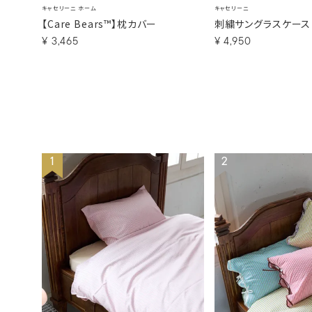
キャセリーニ ホーム
キャセリーニ
【Care Bears™】枕カバー
刺繍サングラスケース
¥
3,465
¥
4,950
1
2