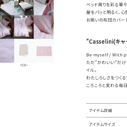
ベッド周りを彩る華
屋をパッと明るく、心
お揃いの布団カバー
"Casselini(
Be myself / With p
ただ"かわいい"だけ
ｲｴﾛｰ
イル。
わたしらしさをつくる
ころころと変わる毎
アイテム詳細
アイテムサイズ