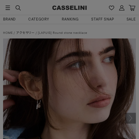
BRAND
CATEGORY
RANKING
STAFF SNAP
SALE
HOME
アクセサリー
[LAPUIS] Round stone necklace