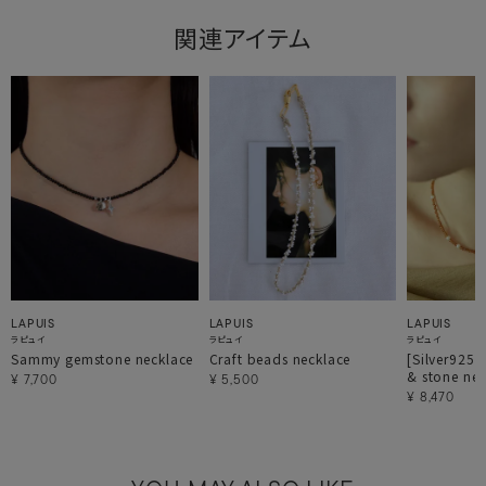
関連アイテム
LAPUIS
LAPUIS
LAPUIS
ラピュイ
ラピュイ
ラピュイ
Sammy gemstone necklace
Craft beads necklace
[Silver925 
& stone nec
¥
7,700
¥
5,500
¥
8,470