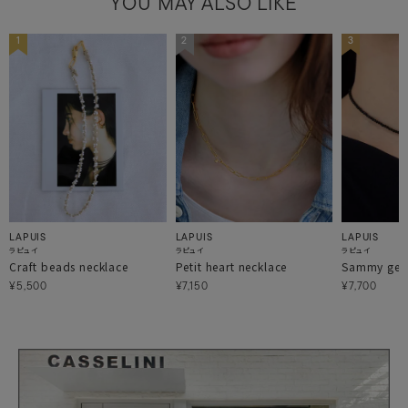
YOU MAY ALSO LIKE
1
2
3
LAPUIS
LAPUIS
LAPUIS
ラピュイ
ラピュイ
ラピュイ
Craft beads necklace
Petit heart necklace
Sammy gem
¥5,500
¥7,150
¥7,700