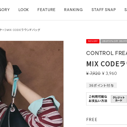
GORY
LOOK
FEATURE
RANKING
STAFF SNAP
S
ケー）MIX CODEラウンドバッグ
50%OFF
2BUY10％OFF 3BUY
CONTROL FREA
MIX COD
¥
7,920
¥
3,960
36
ポイント付与
FREE