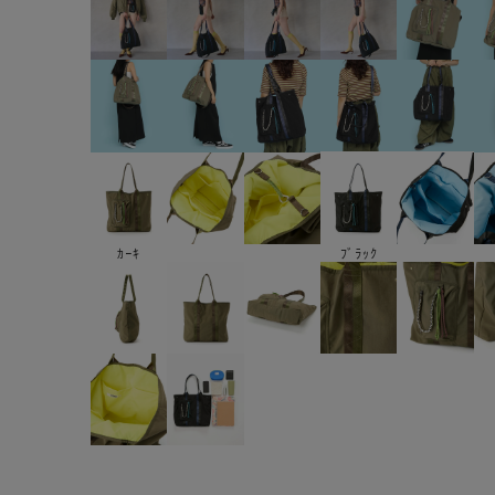
ｶｰｷ
ﾌﾞﾗｯｸ