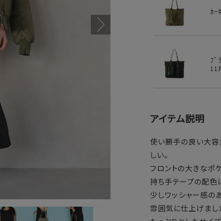
ｶｰ
ﾌﾞ
1
アイテム説明
使い勝手の良い大容
しい。
フロントの大きなポケ
持ち手テープの配色に
少しワッシャー感の
雰囲気に仕上げまし