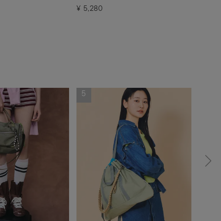
¥
5,280
¥
3,9
5
6