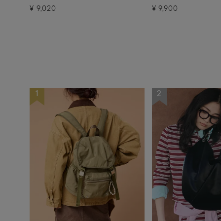
¥
9,020
¥
9,900
1
2