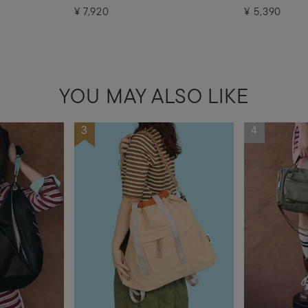
¥
7,920
¥
5,390
YOU MAY ALSO LIKE
3
4