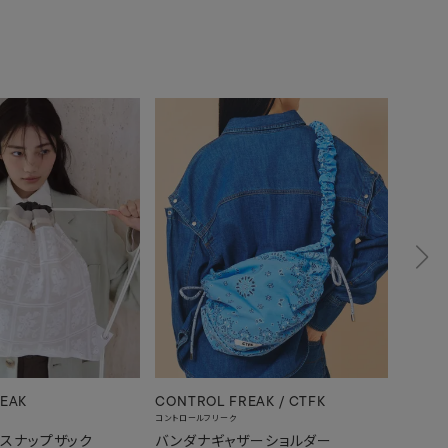
EAK
CONTROL FREAK / CTFK
CONTR
コントロールフリーク
コントロー
ースナップザック
バンダナギャザーショルダー
ストラ