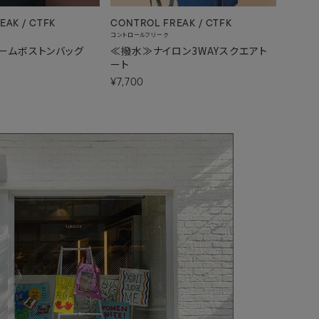
EAK / CTFK
CONTROL FREAK / CTFK
CONTR
コントロールフリーク
コントロー
ームボストンバッグ
≪撥水≫ナイロン3WAYスクエアト
≪撥水
ート
ート
¥7,700
¥7,70