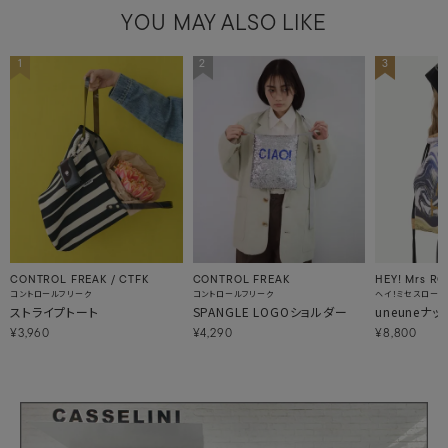
YOU MAY ALSO LIKE
1
2
3
CONTROL FREAK / CTFK
CONTROL FREAK
HEY! Mrs RO
コントロールフリーク
コントロールフリーク
ヘイ！ミセスローズ
ストライプトート
SPANGLE LOGOショルダー
uneuneナ
¥3,960
¥4,290
¥8,800