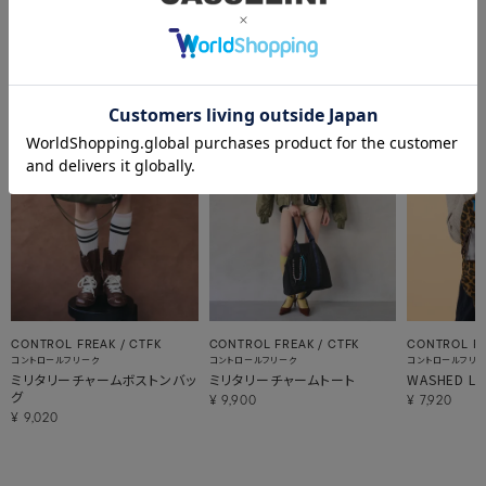
関連アイテム
CONTROL FREAK / CTFK
CONTROL FREAK / CTFK
CONTROL F
コントロールフリーク
コントロールフリーク
コントロールフリ
ミリタリーチャームボストンバッ
ミリタリーチャームトート
WASHED L
グ
¥
9,900
¥
7,920
¥
9,020