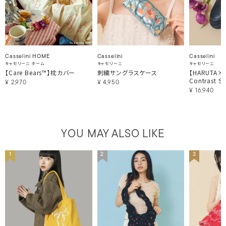
Casselini HOME
Casselini
Casselini
キャセリーニ ホーム
キャセリーニ
キャセリーニ
【Care Bears™】枕カバー
刺繍サングラスケース
【HARUTA×Ca
Contrast St
¥
2,970
¥
4,950
¥
16,940
YOU MAY ALSO LIKE
1
2
3