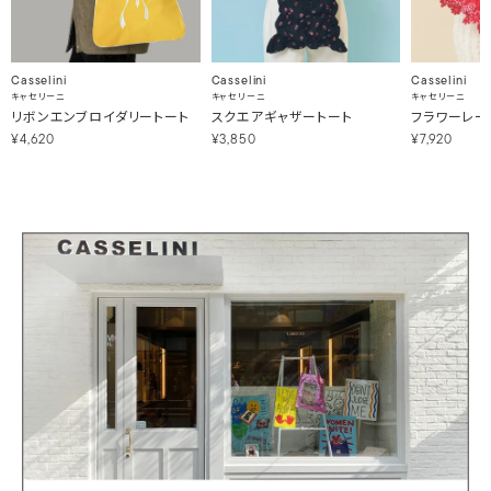
Casselini
Casselini
Casselini
キャセリーニ
キャセリーニ
キャセリーニ
リボンエンブロイダリートート
スクエアギャザートート
フラワーレー
¥4,620
¥3,850
¥7,920