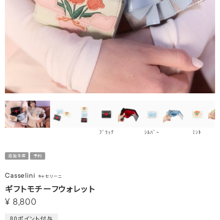
ﾌﾞﾗｯｸ
ｼﾙﾊﾞｰ
ﾐﾝﾄ
追加生産
予約
Casselini
キャセリーニ
ギフトモチーフウォレット
¥
8,800
80
ポイント付与