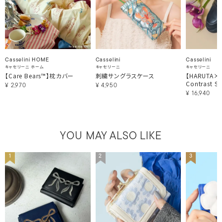
Casselini HOME
Casselini
Casselini
キャセリーニ ホーム
キャセリーニ
キャセリーニ
【Care Bears™】枕カバー
刺繍サングラスケース
【HARUTA×Ca
Contrast St
¥
2,970
¥
4,950
¥
16,940
YOU MAY ALSO LIKE
1
2
3