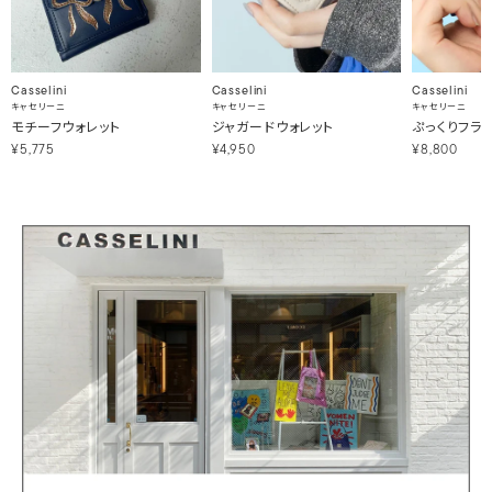
Casselini
Casselini
Casselini
キャセリーニ
キャセリーニ
キャセリーニ
モチーフウォレット
ジャガードウォレット
ぷっくりフラ
¥5,775
¥4,950
¥8,800