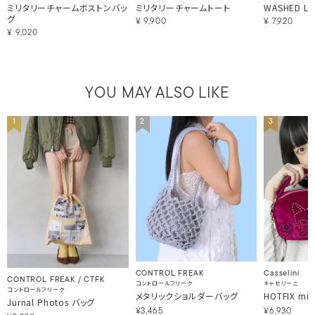
ミリタリーチャームボストンバッ
ミリタリーチャームトート
WASHED L
グ
¥
9,900
¥
7,920
¥
9,020
YOU MAY ALSO LIKE
1
2
3
CONTROL FREAK
Casselini
CONTROL FREAK / CTFK
コントロールフリーク
キャセリーニ
コントロールフリーク
メタリックショルダーバッグ
HOTFIX mi
Jurnal Photos バッグ
¥3,465
¥6,930