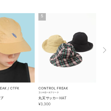
5
6
EAK / CTFK
CONTROL FREAK
CONT
コントロールフリーク
コントロー
ップ
丸天サッカーHAT
雑材リ
¥3,300
¥3,46