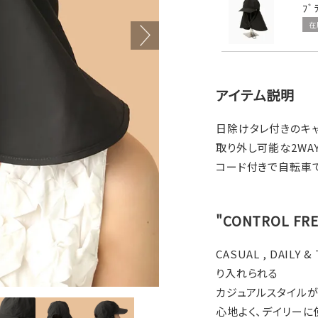
ﾌﾞ
在
アイテム説明
日除けタレ付きのキ
取り外し可能な2WA
コード付きで自転車
"CONTROL F
CASUAL , DAI
り入れられる
カジュアルスタイル
心地よく、デイリーに