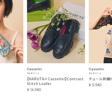
Casselini
Casselini
キャセリーニ
キャセリーニ
【HARUTA×Casselini】Contrast
チュール刺繍
Stitch Loafer
¥
5,940
¥
16,940