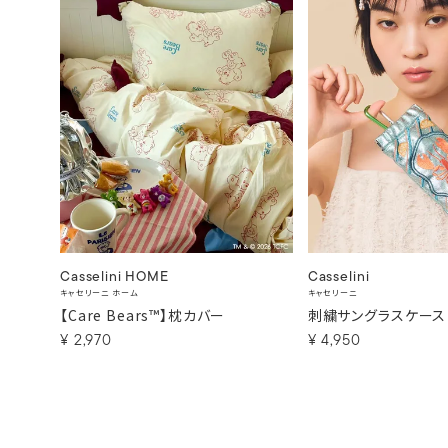
Casselini HOME
Casselini
キャセリーニ ホーム
キャセリーニ
【Care Bears™】枕カバー
刺繍サングラスケース
¥
2,970
¥
4,950