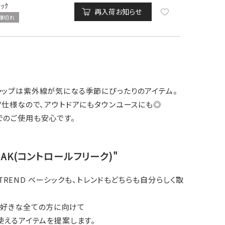
ﾗｯｸ
再入荷お知らせ
庫切れ
ャップは紫外線が気になる季節にぴったりのアイテム。
Y仕様なので、アウトドアにもタウンユースにも◎
でのご使用も安心です。
REAK(コントロールフリーク)"
LY & TREND ベーシックも、トレンドもどちらも自分らしく取
が好きな全ての方に向けて
使えるアイテムを提案します。