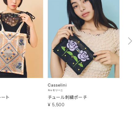
Casselini
Cassel
キャセリーニ
キャセリー
トート
チュール刺繍ポーチ
コラー
¥
5,500
¥
6,6