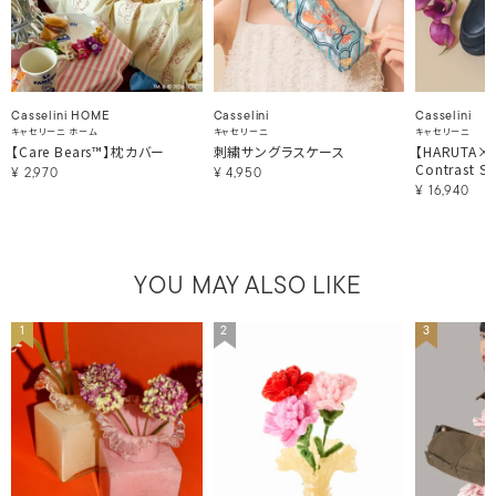
Casselini HOME
Casselini
Casselini
キャセリーニ ホーム
キャセリーニ
キャセリーニ
【Care Bears™】枕カバー
刺繍サングラスケース
【HARUTA×Ca
Contrast St
¥
2,970
¥
4,950
¥
16,940
YOU MAY ALSO LIKE
1
2
3