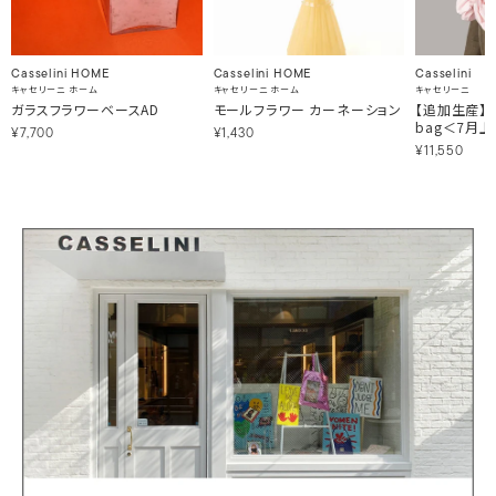
Casselini HOME
Casselini HOME
Casselini
キャセリーニ ホーム
キャセリーニ ホーム
キャセリーニ
ガラスフラワーベースAD
モールフラワー カーネーション
【追加生産】 2
bag＜7月
¥7,700
¥1,430
¥11,550