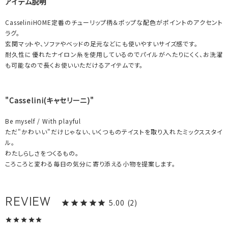
アイテム説明
CasseliniHOME定番のチューリップ柄＆ポップな配色がポイントのアクセント
ラグ。
玄関マットや、ソファやベッドの足元などにも使いやすいサイズ感です。
耐久性に優れたナイロン糸を使用しているのでパイルがへたりにくく、お洗濯
も可能なので長くお使いいただけるアイテムです。
"Casselini(キャセリーニ)"
Be myself / With playful
ただ"かわいい"だけじゃない、いくつものテイストを取り入れたミックススタイ
ル。
わたしらしさをつくるもの。
ころころと変わる毎日の気分に寄り添える小物を提案します。
5.00
2