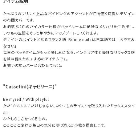
アイテム説明
たっぷりのフリルと上品なパイピングのアクセントが目を惹く可愛いデザイン
の布団カバーです。
お洒落な2色のバイカラー仕様がベッドルームに絶妙なメリハリを生み出し、
いつもの空間をぐっと華やかにアップデートしてくれます。
デザインのポイントとなるフランス語「Bonne nuit」は日本語では 「おやすみ
なさい」
毎日のベッドタイムがもっと楽しみになる、インテリア性と優雅なリラックス感
を兼ね備えたおすすめのアイテムです。
お揃いの枕カバーと合わせても〇。
"Casselini(キャセリーニ)"
Be myself / With playful
ただ"かわいい"だけじゃない、いくつものテイストを取り入れたミックススタイ
ル。
わたしらしさをつくるもの。
ころころと変わる毎日の気分に寄り添える小物を提案します。