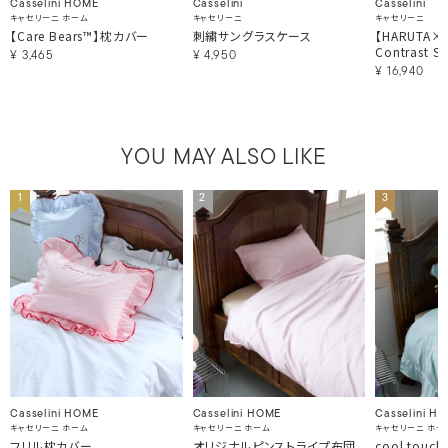
Casselini HOME
Casselini
Casselini
キャセリーニ ホーム
キャセリーニ
キャセリーニ
【Care Bears™】枕カバー
刺繍サングラスケース
【HARUTA×Ca
Contrast St
¥
3,465
¥
4,950
¥
16,940
YOU MAY ALSO LIKE
1
2
3
Casselini HOME
Casselini HOME
Casselini H
キャセリーニ ホーム
キャセリーニ ホーム
キャセリーニ ホー
フリル枕カバー
オリジナルピンストライプ布団
cool tou