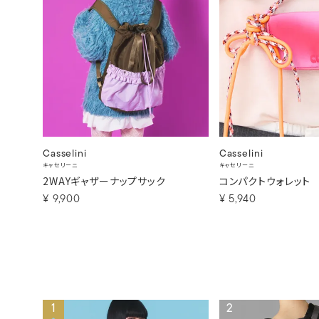
Casselini
Casselini
キャセリーニ
キャセリーニ
2WAYギャザーナップサック
コンパクトウォレット
¥
9,900
¥
5,940
1
2