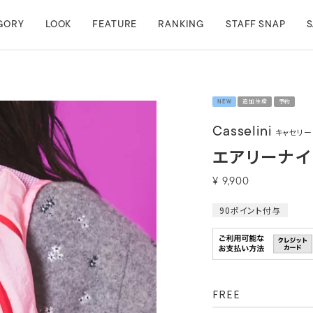
GORY
LOOK
FEATURE
RANKING
STAFF SNAP
S
NEW
追加生産
予約
Casselini
キャセリー
エアリーナイ
¥
9,900
90
ポイント付与
FREE