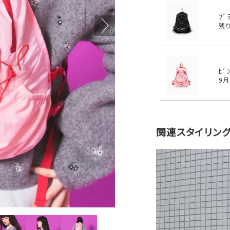
ﾌﾞ
残
ﾋﾟ
9
関連スタイリン