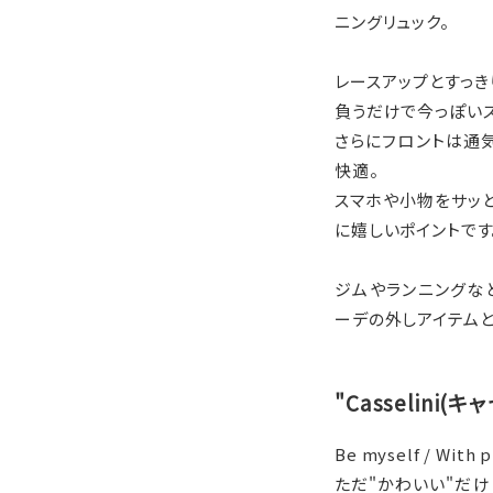
ニングリュック。
レースアップとすっき
負うだけで今っぽい
さらにフロントは通
快適。
スマホや小物をサッ
に嬉しいポイントです
ジムやランニングな
ーデの外しアイテム
"Casselini(
Be myself / With p
ただ"かわいい"だけ