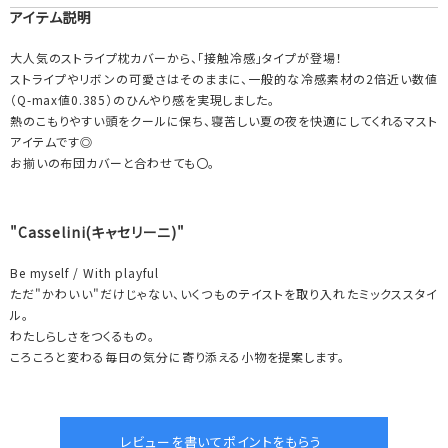
アイテム説明
大人気のストライプ枕カバーから、「接触冷感」タイプが登場！
ストライプやリボンの可愛さはそのままに、一般的な冷感素材の2倍近い数値
（Q-max値0.385）のひんやり感を実現しました。
熱のこもりやすい頭をクールに保ち、寝苦しい夏の夜を快適にしてくれるマスト
アイテムです◎
お揃いの布団カバーと合わせても〇。
"Casselini(キャセリーニ)"
Be myself / With playful
ただ"かわいい"だけじゃない、いくつものテイストを取り入れたミックススタイ
ル。
わたしらしさをつくるもの。
ころころと変わる毎日の気分に寄り添える小物を提案します。