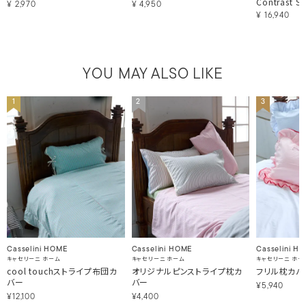
Contrast St
¥
2,970
¥
4,950
¥
16,940
YOU MAY ALSO LIKE
1
2
3
Casselini HOME
Casselini HOME
Casselini H
キャセリーニ ホーム
キャセリーニ ホーム
キャセリーニ ホー
cool touchストライプ布団カ
オリジナルピンストライプ枕カ
フリル枕カバ
バー
バー
¥5,940
¥12,100
¥4,400