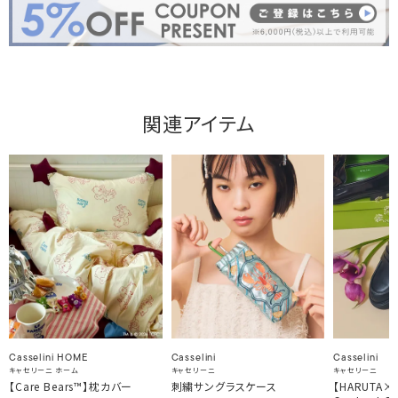
関連アイテム
Casselini HOME
Casselini
Casselini
キャセリーニ ホーム
キャセリーニ
キャセリーニ
【Care Bears™】枕カバー
刺繍サングラスケース
【HARUTA×Ca