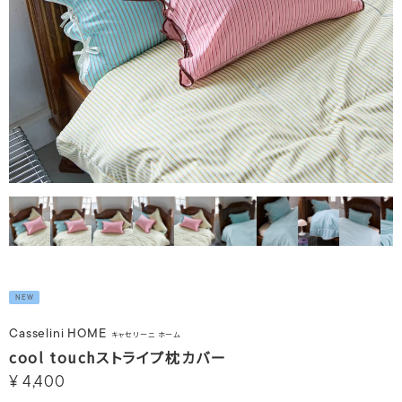
NEW
Casselini HOME
キャセリーニ ホーム
cool touchストライプ枕カバー
¥
4,400