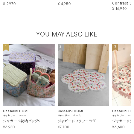
Contrast St
¥
2,970
¥
4,950
¥
16,940
YOU MAY ALSO LIKE
1
2
3
Casselini HOME
Casselini HOME
Casselini H
キャセリーニ ホーム
キャセリーニ ホーム
キャセリーニ ホー
ジャガード収納バッグS
ジャガードフラワーラグ
ジャガードラ
¥6,930
¥7,700
¥6,600