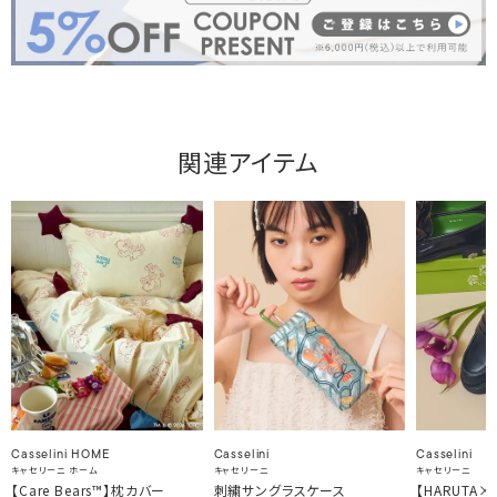
関連アイテム
Casselini HOME
Casselini
Casselini
キャセリーニ ホーム
キャセリーニ
キャセリーニ
【Care Bears™】枕カバー
刺繍サングラスケース
【HARUTA×Ca