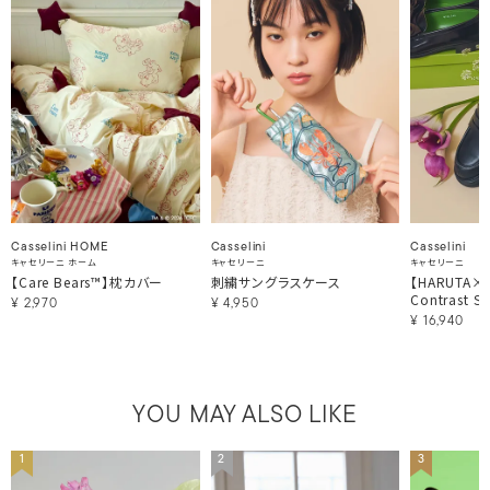
Casselini HOME
Casselini
Casselini
キャセリーニ ホーム
キャセリーニ
キャセリーニ
【Care Bears™】枕カバー
刺繍サングラスケース
【HARUTA×Ca
Contrast St
¥
2,970
¥
4,950
¥
16,940
YOU MAY ALSO LIKE
1
2
3