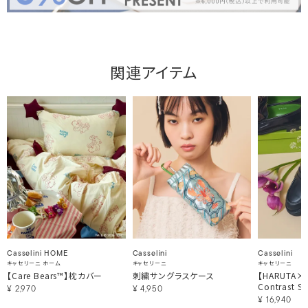
関連アイテム
Casselini HOME
Casselini
Casselini
キャセリーニ ホーム
キャセリーニ
キャセリーニ
【Care Bears™】枕カバー
刺繍サングラスケース
【HARUTA×Ca
Contrast St
¥
2,970
¥
4,950
¥
16,940