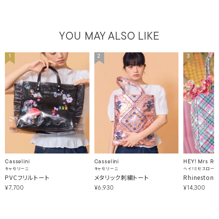
YOU MAY ALSO LIKE
1
2
3
Casselini
Casselini
HEY! Mrs RO
キャセリーニ
キャセリーニ
ヘイ！ミセスローズ
PVCフリルトート
メタリック刺繍トート
Rhinestone
¥7,700
¥6,930
¥14,300