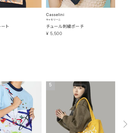
Casselini
Cassel
キャセリーニ
キャセリー
トート
チュール刺繍ポーチ
コラー
¥
5,500
¥
6,6
5
6