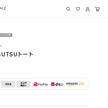
ALE
15％OFF対象
ニ
BUTSUトート