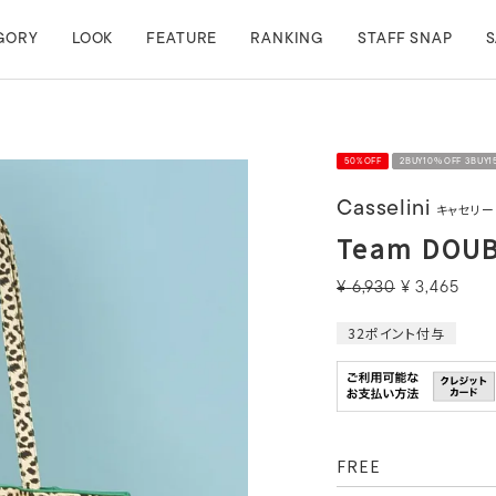
GORY
LOOK
FEATURE
RANKING
STAFF SNAP
S
50%OFF
2BUY10％OFF 3BUY
Casselini
キャセリー
Team DOU
¥
6,930
¥
3,465
32
ポイント付与
FREE