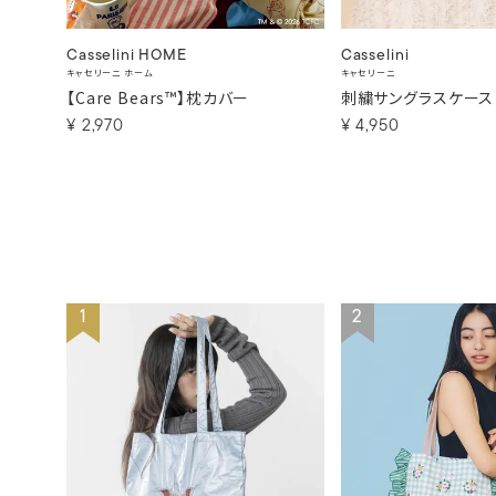
Casselini HOME
Casselini
キャセリーニ ホーム
キャセリーニ
【Care Bears™】枕カバー
刺繍サングラスケース
¥
2,970
¥
4,950
1
2