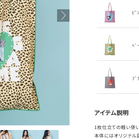
ﾋﾟ
ﾍﾞ
ﾌﾞ
アイテム説明
1枚仕立ての軽い使
本体にはオリジナル図