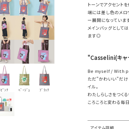
トーンでアクセントを
端には差し色のメロ
ー展開になっています
メインバッグとして
ます◎
"Casselini(
Be myself / With p
ただ"かわいい"だけ
イル。
ﾋﾟﾝｸ
ﾌﾞﾗｯｸ
ﾍﾞｰｼﾞｭ
わたしらしさをつくる
ころころと変わる毎
アイテム詳細