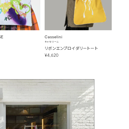
SE
Casselini
CONTR
キャセリーニ
コントロー
E
リボンエンブロイダリートート
Jurna
¥4,620
¥3,30