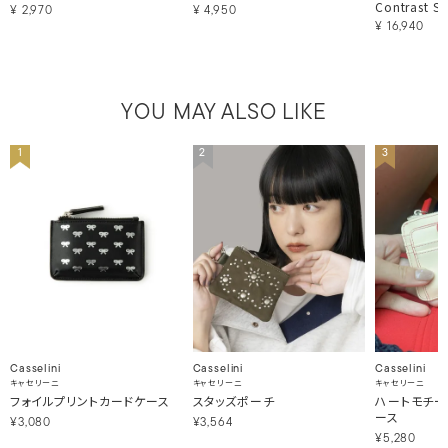
Contrast St
¥
2,970
¥
4,950
¥
16,940
YOU MAY ALSO LIKE
1
2
3
Casselini
Casselini
Casselini
キャセリーニ
キャセリーニ
キャセリーニ
フォイルプリントカードケース
スタッズポーチ
ハートモチー
ース
¥3,080
¥3,564
¥5,280