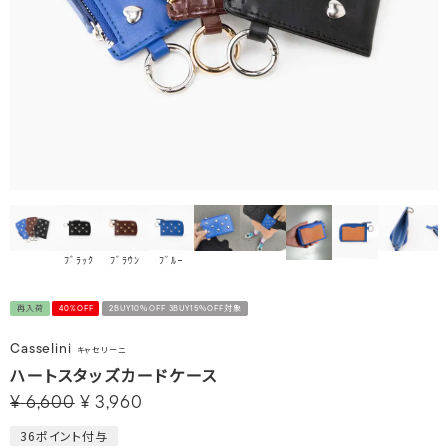
ﾌﾞﾗｯｸ
ﾌﾞﾗｳﾝ
ﾌﾞﾙｰ
再入荷
40%OFF
2BUY10％OFF 3BUY15％OFF対象
Casselini
キャセリーニ
ハートスタッズカードケース
¥
6,600
¥
3,960
36
ポイント付与