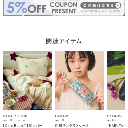
関連アイテム
Casselini HOME
Casselini
Casselini
キャセリーニ ホーム
キャセリーニ
キャセリーニ
【Care Bears™】枕カバー
刺繍サングラスケース
【HARUTA×Ca