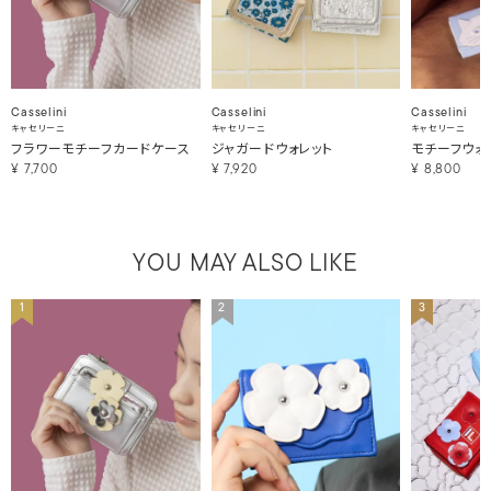
Casselini
Casselini
Casselini
キャセリーニ
キャセリーニ
キャセリーニ
フラワーモチーフカードケース
ジャガードウォレット
モチーフウォ
¥
7,700
¥
7,920
¥
8,800
YOU MAY ALSO LIKE
1
2
3