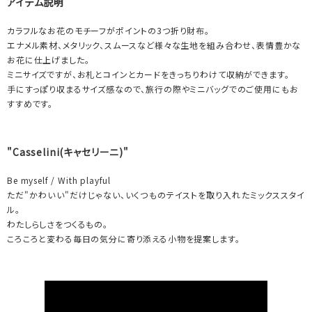
アイテム説明
カラフルなお花のモチーフがポイントの3つ折り財布。
エナメル素材、メタリック、スムースなど様々な生地を組み合わせ、表情豊かな
お花に仕上げました。
ミニサイズですが、お札とコインとカードをきっちりわけて収納ができます。
手にすっぽり収まるサイズ感なので、旅行の際やミニバッグでのご使用にもお
すすめです。
"Casselini(キャセリーニ)"
Be myself / With playful
ただ"かわいい"だけじゃない、いくつものテイストを取り入れたミックススタイ
ル。
わたしらしさをつくるもの。
ころころと変わる毎日の気分に寄り添える小物を提案します。