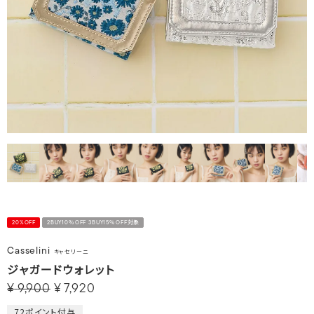
20%OFF
2BUY10％OFF 3BUY15％OFF対象
Casselini
キャセリーニ
ジャガードウォレット
¥
9,900
¥
7,920
72
ポイント付与