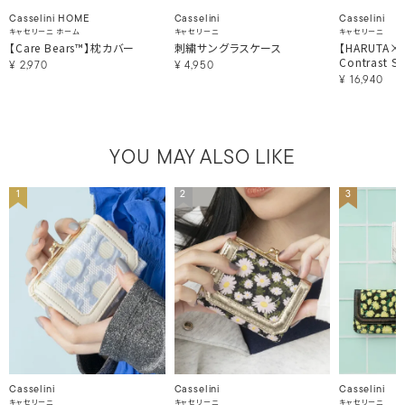
Casselini HOME
Casselini
Casselini
キャセリーニ ホーム
キャセリーニ
キャセリーニ
【Care Bears™】枕カバー
刺繍サングラスケース
【HARUTA×Ca
Contrast St
¥
2,970
¥
4,950
¥
16,940
YOU MAY ALSO LIKE
1
2
3
Casselini
Casselini
Casselini
キャセリーニ
キャセリーニ
キャセリーニ