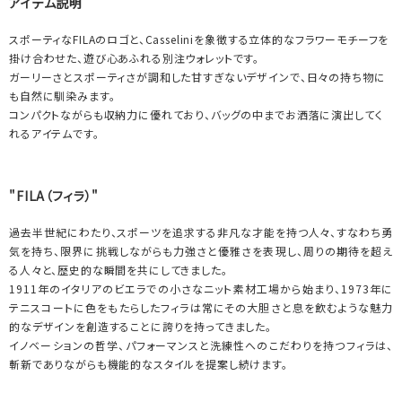
アイテム説明
スポーティなFILAのロゴと、Casseliniを象徴する立体的なフラワーモチーフを
掛け合わせた、遊び心あふれる別注ウォレットです。
ガーリーさとスポーティさが調和した甘すぎないデザインで、日々の持ち物に
も自然に馴染みます。
コンパクトながらも収納力に優れており、バッグの中までお洒落に演出してく
れるアイテムです。
"FILA（フィラ）"
過去半世紀にわたり、スポーツを追求する非凡な才能を持つ人々、すなわち勇
気を持ち、限界に挑戦しながらも力強さと優雅さを表現し、周りの期待を超え
る人々と、歴史的な瞬間を共にしてきました。
1911年のイタリアのビエラでの小さなニット素材工場から始まり、1973年に
テニスコートに色をもたらしたフィラは常にその大胆さと息を飲むような魅力
的なデザインを創造することに誇りを持ってきました。
イノベーションの哲学、パフォーマンスと洗練性へのこだわりを持つフィラは、
斬新でありながらも機能的なスタイルを提案し続けます。