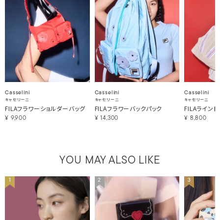
Casselini
Casselini
Casselini
キャセリーニ
キャセリーニ
キャセリーニ
FILAフラワーショルダーバッグ
FILAフラワーバックパック
FILAライン
¥
9,900
¥
14,300
¥
8,800
YOU MAY ALSO LIKE
1
2
3