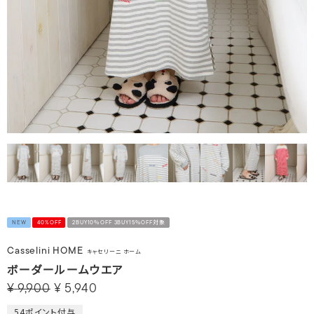
NEW
40%OFF
2BUY10％OFF 3BUY15％OFF対象
Casselini HOME
キャセリーニ ホーム
ボーダールームウエア
¥
9,900
¥
5,940
54
ポイント付与