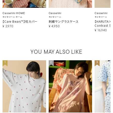
Casselini HOME
Casselini
Casselini
キャセリーニ ホーム
キャセリーニ
キャセリーニ
【Care Bears™】枕カバー
刺繍サングラスケース
【HARUTA×Ca
Contrast St
¥
2,970
¥
4,950
¥
16,940
YOU MAY ALSO LIKE
1
2
3