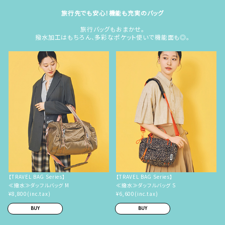
旅行先でも安心！機能も充実のバッグ
旅行バッグもおまかせ。
撥水加工はもちろん、多彩なポケット使いで機能面も◎。
【TRAVEL BAG Series】
【TRAVEL BAG Series】
≪撥水≫ダッフルバッグ M
≪撥水≫ダッフルバッグ S
¥8,800(inc.tax)
¥6,600(inc.tax)
BUY
BUY