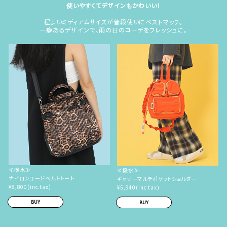
使いやすくてデザインもかわいい！
程よいミディアムサイズが普段使いにベストマッチ。
一癖あるデザインで、雨の日のコーデをフレッシュに。
≪撥水≫
≪撥水≫
ナイロンコードベルトトート
ギャザーマルチポケットショルダー
¥8,800(inc.tax)
¥5,940(inc.tax)
BUY
BUY