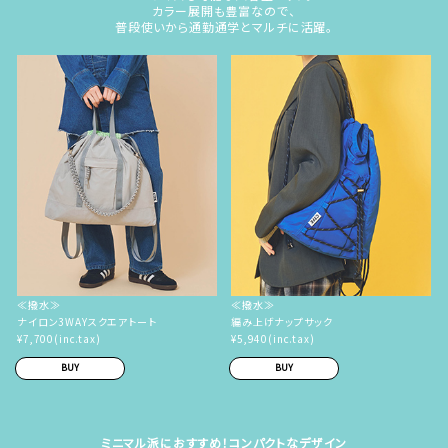
カラー展開も豊富なので、
普段使いから通勤通学とマルチに活躍。
≪撥水≫
≪撥水≫
ナイロン3WAYスクエアトート
編み上げナップサック
¥7,700(inc.tax)
¥5,940(inc.tax)
BUY
BUY
ミニマル派におすすめ！コンパクトなデザイン