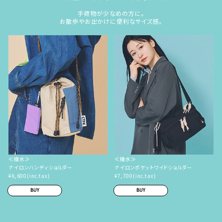
手荷物が少なめの方に。
お散歩やお出かけに便利なサイズ感。
≪撥水≫
≪撥水≫
ナイロンハンディショルダー
ナイロンポケットワイドショルダー
¥6,600(inc.tax)
¥7,700(inc.tax)
BUY
BUY