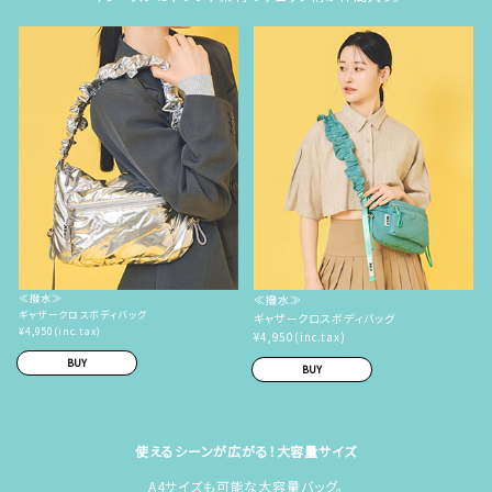
≪撥水≫
≪撥水≫
ギャザークロスボディバッグ
ギャザークロスボディバッグ
¥4,950(inc.tax)
¥4,950(inc.tax)
BUY
BUY
使えるシーンが広がる！大容量サイズ
A4サイズも可能な大容量バッグ。