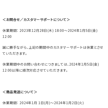
＜お問合せ／カスタマーサポートについて＞
休業期間：
2023
年
12
月
28
日
(
木
) 18:00
～
2024
年
1
月
5
日
(
金
)
12:00
誠に勝手ながら、上記の期間中のカスタマーサポートは休業とさせ
ていただきます。
休業期間中のお問い合わせにつきましては、
2024
年
1
月
5
日
(
金
)
12:00
以降に順次対応させていただきます。
＜商品発送について＞
休業期間：
2024
年
1
月
1
日
(
月
)
～
2024
年
1
月
2
日
(
火
)