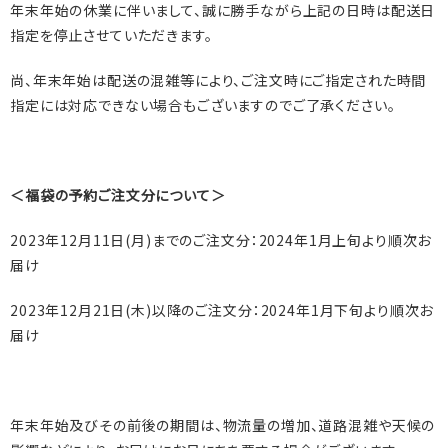
年末年始の休業に伴いまして、誠に勝手ながら上記の日時は配送日
指定を停止させていただきます。
尚、年末年始は配送の混雑等により、ご注文時にご指定された時間
指定には対応できない場合もございますのでご了承ください。
＜福袋の予約ご注文分について＞
2023
年
12
月
11
日
(
月
)
までのご注文分：
2024
年
1
月上旬より順次お
届け
2023
年
12
月
21
日
(
木
)
以降のご注文分：
2024
年
1
月下旬より順次お
届け
年末年始及びその前後の期間は、物流量の増加、道路混雑や天候の