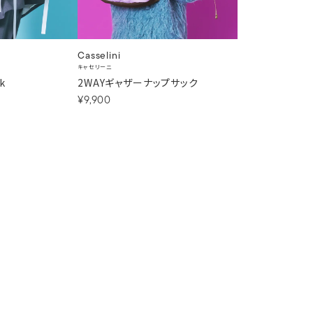
Casselini
キャセリーニ
2WAYギャザーナップサック
k
¥9,900