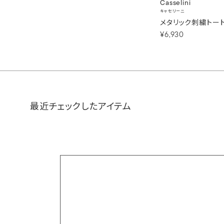
Casselini
キャセリーニ
メタリック刺繍トー
¥6,930
最近チェックしたアイテム