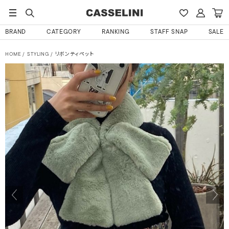
BRAND
CATEGORY
RANKING
STAFF SNAP
SALE
HOME
STYLING
リボンティペット