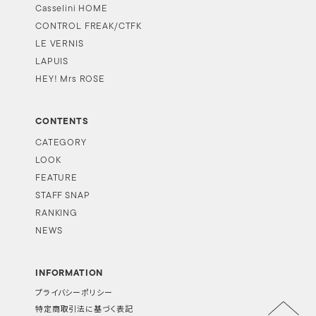
Casselini HOME
CONTROL FREAK/CTFK
LE VERNIS
LAPUIS
HEY! Mrs ROSE
CONTENTS
CATEGORY
LOOK
FEATURE
STAFF SNAP
RANKING
NEWS
INFORMATION
プライバシーポリシー
特定商取引法に基づく表記