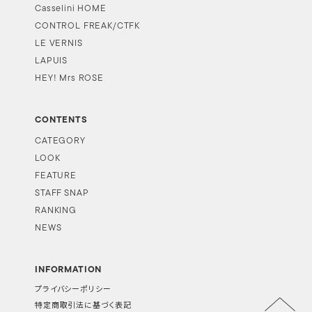
Casselini HOME
CONTROL FREAK/CTFK
LE VERNIS
LAPUIS
HEY! Mrs ROSE
CONTENTS
CATEGORY
LOOK
FEATURE
STAFF SNAP
RANKING
NEWS
INFORMATION
プライバシーポリシー
特定商取引法に基づく表記