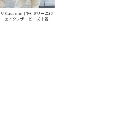
)リ
Casselini(キャセリーニ)フ
ェイクレザービーズ巾着