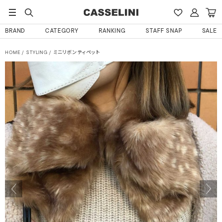
BRAND
CATEGORY
RANKING
STAFF SNAP
SALE
HOME
STYLING
ミニリボンティペット