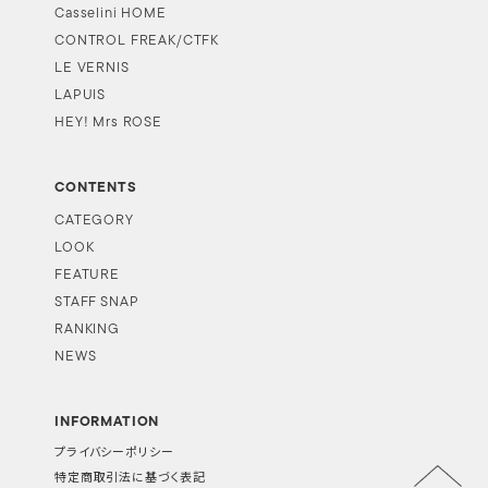
Casselini HOME
CONTROL FREAK/CTFK
LE VERNIS
LAPUIS
HEY! Mrs ROSE
CONTENTS
CATEGORY
LOOK
FEATURE
STAFF SNAP
RANKING
NEWS
INFORMATION
プライバシーポリシー
特定商取引法に基づく表記