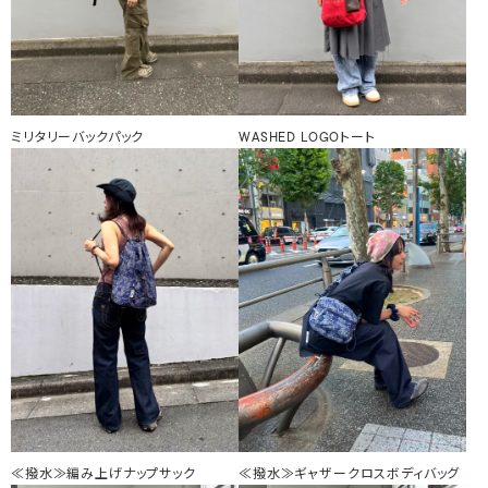
ミリタリーバックパック
WASHED LOGOトート
≪撥水≫編み上げナップサック
≪撥水≫ギャザークロスボディバッグ