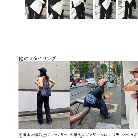
他のスタイリング
≪撥水≫編み上げナップサッ
≪撥水≫ギャザークロスボデ
メッシュ