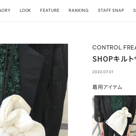
GORY
LOOK
FEATURE
RANKING
STAFF SNAP
S
CONTROL FRE
SHOPキル
2022.07.01
着用アイテム