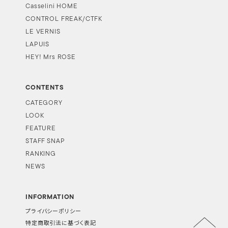
Casselini HOME
CONTROL FREAK/CTFK
LE VERNIS
LAPUIS
HEY! Mrs ROSE
CONTENTS
CATEGORY
LOOK
FEATURE
STAFF SNAP
RANKING
NEWS
INFORMATION
プライバシーポリシー
特定商取引法に基づく表記