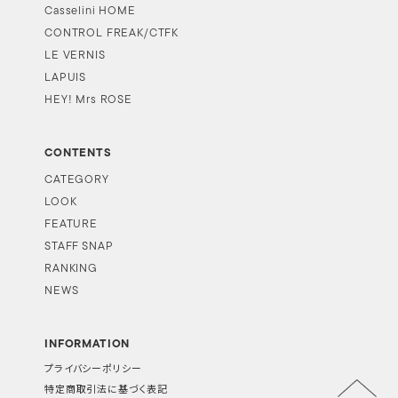
Casselini HOME
CONTROL FREAK/CTFK
LE VERNIS
LAPUIS
HEY! Mrs ROSE
CONTENTS
CATEGORY
LOOK
FEATURE
STAFF SNAP
RANKING
NEWS
INFORMATION
プライバシーポリシー
特定商取引法に基づく表記