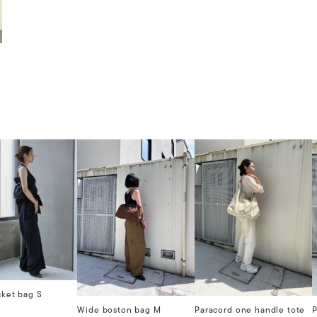
cket bag S
Wide boston bag M
Paracord one handle tote
P