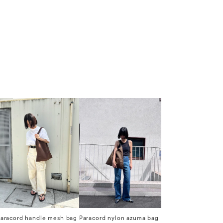
aracord handle mesh bag
Paracord nylon azuma bag