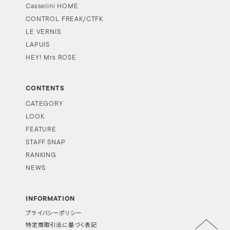
Casselini HOME
CONTROL FREAK/CTFK
LE VERNIS
LAPUIS
HEY! Mrs ROSE
CONTENTS
CATEGORY
LOOK
FEATURE
STAFF SNAP
RANKING
NEWS
INFORMATION
プライバシーポリシー
特定商取引法に基づく表記