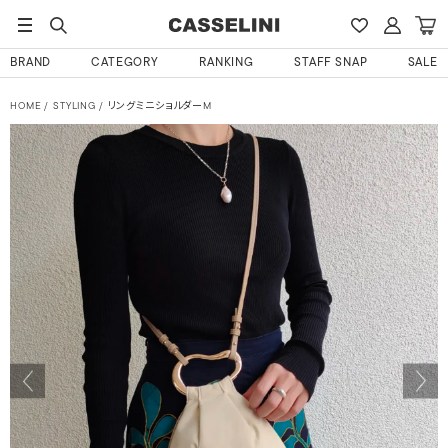
BRAND
CATEGORY
RANKING
STAFF SNAP
SALE
HOME
STYLING
リングミニショルダーM