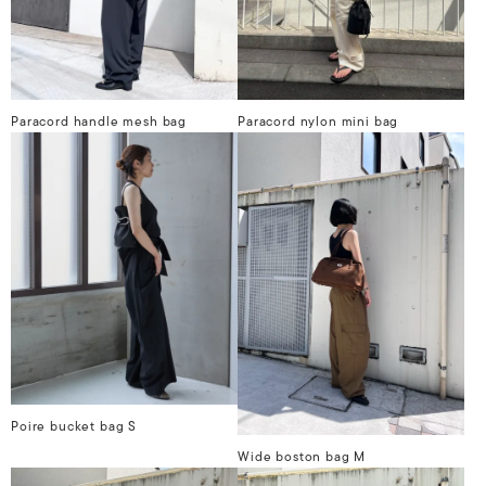
Paracord handle mesh bag
Paracord nylon mini bag
Poire bucket bag S
Wide boston bag M